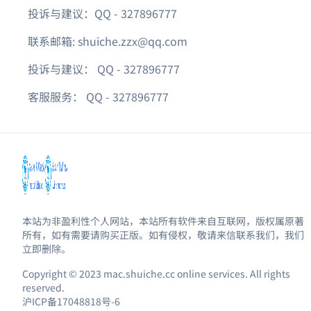
投诉与建议：QQ - 327896777
联系邮箱: shuiche.zzx@qq.com
投诉与建议： QQ - 327896777
客服服务： QQ - 327896777
本站为非盈利性个人网站，本站所有软件来自互联网，版权属原著
所有，如有需要请购买正版。如有侵权，敬请来信联系我们，我们
立即删除。
Copyright © 2023 mac.shuiche.cc online services. All rights
reserved.
沪ICP备17048818号-6